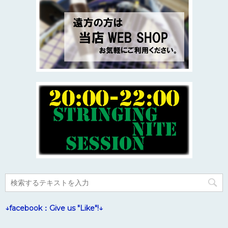
↓facebook：Give us "Like"!↓