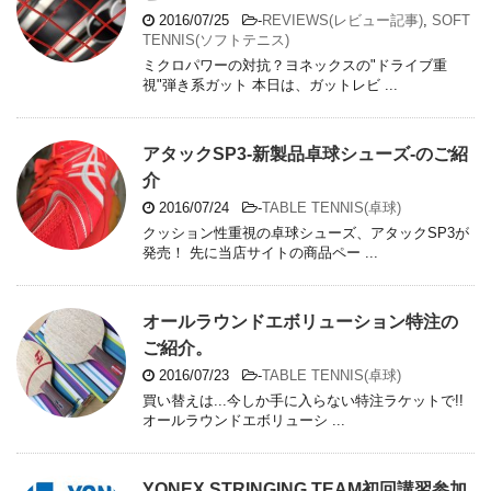
2016/07/25
-
REVIEWS(レビュー記事)
,
SOFT
TENNIS(ソフトテニス)
ミクロパワーの対抗？ヨネックスの"ドライブ重
視"弾き系ガット 本日は、ガットレビ ...
アタックSP3-新製品卓球シューズ-のご紹
介
2016/07/24
-
TABLE TENNIS(卓球)
クッション性重視の卓球シューズ、アタックSP3が
発売！ 先に当店サイトの商品ペー ...
オールラウンドエボリューション特注の
ご紹介。
2016/07/23
-
TABLE TENNIS(卓球)
買い替えは...今しか手に入らない特注ラケットで!!
オールラウンドエボリューシ ...
YONEX STRINGING TEAM初回講習参加