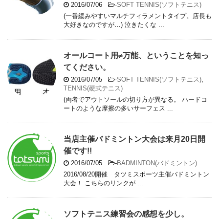
2016/07/06
-
SOFT TENNIS(ソフトテニス)
(一番緩みやすいマルチフィラメントタイプ。店長も
大好きなのですが…) 泣きたくな ...
オールコート用≠万能、ということを知っ
てください。
2016/07/05
-
SOFT TENNIS(ソフトテニス)
,
TENNIS(硬式テニス)
(両者でアウトソールの切り方が異なる。 ハードコ
ートのような摩擦の多いサーフェス ...
当店主催バドミントン大会は来月20日開
催です!!
2016/07/05
-
BADMINTON(バドミントン)
2016/08/20開催 タツミスポーツ主催バドミントン
大会！ こちらのリンクが ...
ソフトテニス練習会の感想を少し。