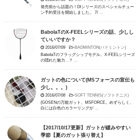
発売前から話題の！DIシリーズのスペシャルチュー
ン予約受注を開始しました。 7/ ...
BabolaTのX-FEELシリーズの話、少しし
ていいですか？
2016/07/09
-
BADMINTON(バドミントン)
BabolaTのフラッグシップモデル、X-FEELシリーズ
の隠れた魅力...？ ...
ガットの色について(MSフォースの宣伝も
少し。。。)
2016/07/08
-
SOFT TENNIS(ソフトテニス)
(GOSENの万能ガット、MSFORCE。めずらしく、
白には白色のカラーリングが ...
【2017/10/17更新】ガットが緩みやすい
季節【夏のガット張り替え】