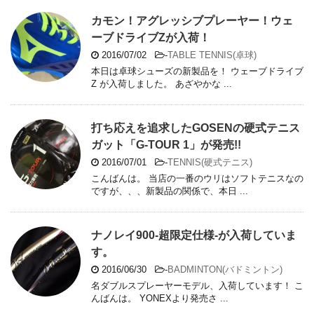
カモン！アグレッシブプレーヤー！ウェ
ーブドライブZが入荷！
2016/07/02
-
TABLE TENNIS(卓球)
本日は卓球シューズの新製品を！ ウェーブドライブ
Z が入荷しました。 あざやかな ...
打ち応えを追求したGOSENの硬式テニス
ガット「G-TOUR 1」が発売!!
2016/07/01
-
TENNIS(硬式テニス)
こんばんは。 当店の一番のウリはソフトテニスなの
ですが、、、新製品の関係で、本日 ...
ナノレイ900-超限定仕様-が入荷していま
す。
2016/06/30
-
BADMINTON(バドミントン)
名ダブルスプレーヤーモデル、入荷しています！ こ
んばんは。 YONEXより発売さ ...