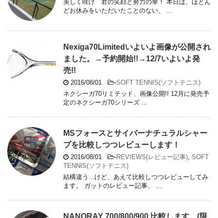
美しく咲け 君の笑顔と努力の華！ 本日は、ほとん
どお休みをいただいたことのない、 ...
Nexiga70Limitedいよいよ画像が公開され
ました。→予約開始!!→12/7いよいよ発
売!!
2016/08/01
-
SOFT TENNIS(ソフトテニス)
ネクシーガ70リミテッド、画像公開!! 12月に発売予
定のネクシーガ70シリーズ ...
MSフォースとサイバーナチュラルシャー
プを比較しつつレビューします！
2016/08/01
-
REVIEWS(レビュー記事)
,
SOFT
TENNIS(ソフトテニス)
結構違う...けど、あえて比較しつつレビューしてみ
ます。 ガットのレビュー記事、 ...
NANORAY 700/800/900 比較します。(限