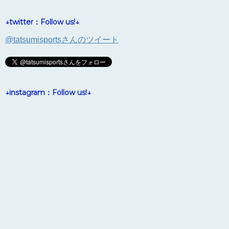
↓twitter：Follow us!↓
@tatsumisportsさんのツイート
↓instagram：Follow us!↓