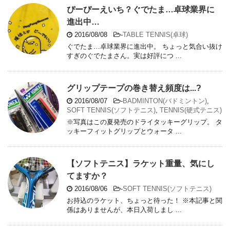
ぴーぴーえいち？ぐでたま…卓球業界に
進出中…
2016/08/08
-
TABLE TENNIS(卓球)
ぐでたま…卓球業界に進出中。 ちょっと気合い抜け
すぎのぐでたまさん。実は好評につ ...
グリップテープの巻き替え頻度は...?
2016/08/07
-
BADMINTON(バドミントン)
,
SOFT TENNIS(ソフトテニス)
,
TENNIS(硬式テニス)
※写真はこの夏発売のドライタッキーグリップ。 タ
ッキーフィットグリップとウォータ ...
【ソフトテニス】ラケット重量、気にし
てますか？
2016/08/06
-
SOFT TENNIS(ソフトテニス)
お持込のラケット、ちょっと待った！ ※本記事と関
係はありませんが、本日入荷しまし ...