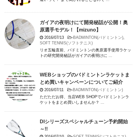
ガイアの夜明けにて開発秘話が公開！奥
原選手モデル！【mizuno】
2016/07/13
-
BADMINTON(バドミントン)
,
SOFT TENNIS(ソフトテニス)
リオ五輪直前、バドミントンの奥原選手使用ラケッ
トの研究開発秘話がガイアの夜明けに ...
WEBショップのバドミントンラケットま
とめ買いキャンペーンについてご紹介
2016/07/11
-
BADMINTON(バドミントン)
ただただお得、当店WEB SHOPでバドミントンラ
ケットをまとめ買いしませんか？ ...
DIシリーズスペシャルチューン予約開始
～!!
2016/07/10
-
SOFT TENNIS(ソフトテニス)