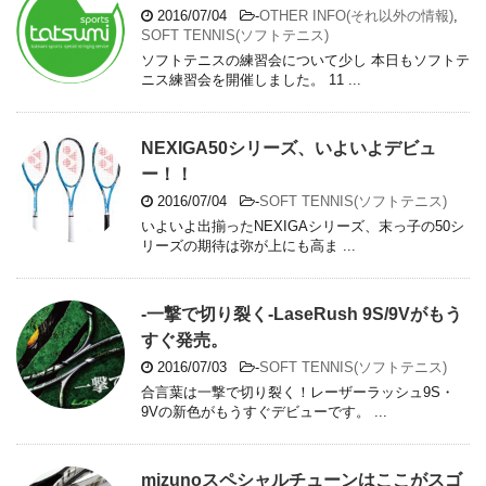
2016/07/04
-
OTHER INFO(それ以外の情報)
,
SOFT TENNIS(ソフトテニス)
ソフトテニスの練習会について少し 本日もソフトテ
ニス練習会を開催しました。 11 ...
NEXIGA50シリーズ、いよいよデビュ
ー！！
2016/07/04
-
SOFT TENNIS(ソフトテニス)
いよいよ出揃ったNEXIGAシリーズ、末っ子の50シ
リーズの期待は弥が上にも高ま ...
-一撃で切り裂く-LaseRush 9S/9Vがもう
すぐ発売。
2016/07/03
-
SOFT TENNIS(ソフトテニス)
合言葉は一撃で切り裂く！レーザーラッシュ9S・
9Vの新色がもうすぐデビューです。 ...
mizunoスペシャルチューンはここがスゴ