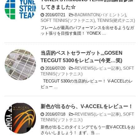
してきました☆
2016/07/21
-
BADMINTON(バドミントン)
,
SOFT TENNIS(ソフトテニス)
,
TENNIS(硬式テニス)
フレームが最高のパフォーマンスを出せるようなガ
ット張りを目指す集団！ YONEX ...
当店的ベストセラーガット,,,GOSEN
TECGUT 5300をレビュー(今更…笑)
2016/07/20
-
REVIEWS(レビュー記事)
,
SOFT
TENNIS(ソフトテニス)
TECGUT 5300の当店的レビュー！ V-ACCELのレ
ビュー ...
新色が出るから、V-ACCELをレビュー！
2016/07/18
-
REVIEWS(レビュー記事)
,
SOFT
TENNIS(ソフトテニス)
新色が出るこのタイミングでもう一度V-ACCELをお
さらいしましょう！ まず、当 ...