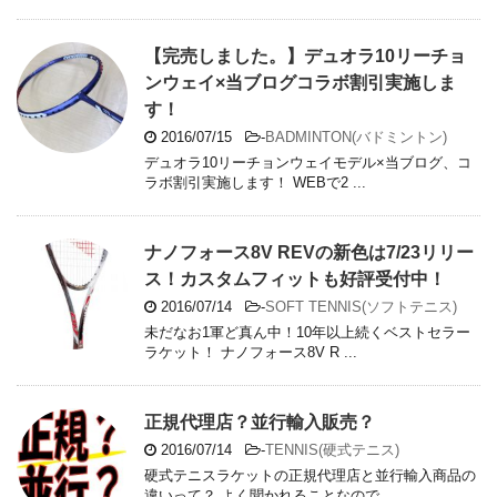
【完売しました。】デュオラ10リーチョ
ンウェイ×当ブログコラボ割引実施しま
す！
2016/07/15
-
BADMINTON(バドミントン)
デュオラ10リーチョンウェイモデル×当ブログ、コ
ラボ割引実施します！ WEBで2 ...
ナノフォース8V REVの新色は7/23リリー
ス！カスタムフィットも好評受付中！
2016/07/14
-
SOFT TENNIS(ソフトテニス)
未だなお1軍ど真ん中！10年以上続くベストセラー
ラケット！ ナノフォース8V R ...
正規代理店？並行輸入販売？
2016/07/14
-
TENNIS(硬式テニス)
硬式テニスラケットの正規代理店と並行輸入商品の
違いって？ よく聞かれることなので ...