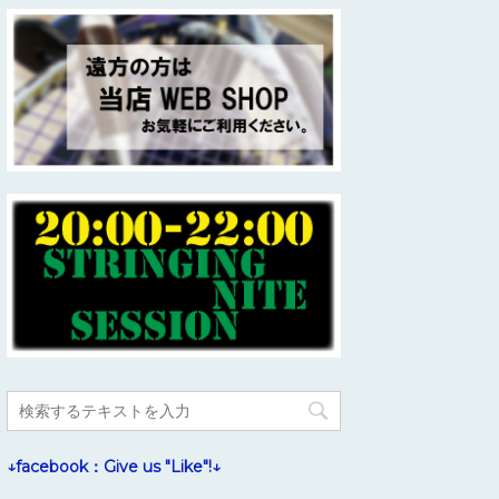
↓facebook：Give us "Like"!↓