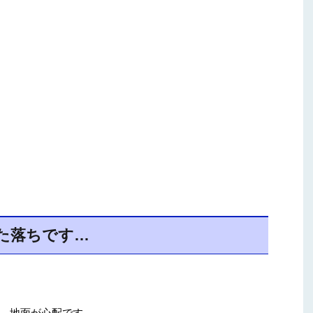
た落ちです…
、地面が心配です。