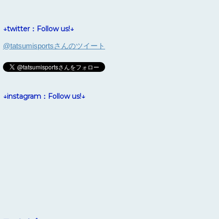
↓twitter：Follow us!↓
@tatsumisportsさんのツイート
↓instagram：Follow us!↓