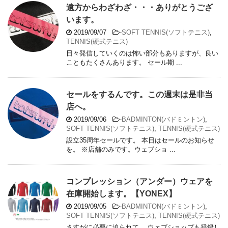
遠方からわざわざ・・・ありがとうござ
います。
2019/09/07
-
SOFT TENNIS(ソフトテニス)
,
TENNIS(硬式テニス)
日々発信していくのは怖い部分もありますが、良い
こともたくさんあります。 セール期 ...
セールをするんです。この週末は是非当
店へ。
2019/09/06
-
BADMINTON(バドミントン)
,
SOFT TENNIS(ソフトテニス)
,
TENNIS(硬式テニス)
設立35周年セールです。 本日はセールのお知らせ
を。 ※店舗のみです。ウェブショ ...
コンプレッション（アンダー）ウェアを
在庫開始します。【YONEX】
2019/09/05
-
BADMINTON(バドミントン)
,
SOFT TENNIS(ソフトテニス)
,
TENNIS(硬式テニス)
さすがに必要に迫られて。 ウェブショップも登録し