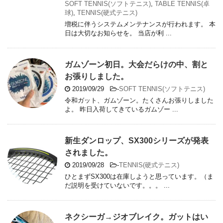
SOFT TENNIS(ソフトテニス)
,
TABLE TENNIS(卓
球)
,
TENNIS(硬式テニス)
増税に伴うシステムメンテナンスが行われます。 本
日は大切なお知らせを。 当店が利 ...
ガムゾーン初日。大会だらけの中、割と
お張りしました。
2019/09/29
-
SOFT TENNIS(ソフトテニス)
令和ガット、ガムゾーン。たくさんお張りしました
よ。 昨日入荷してきているガムゾー ...
新生ダンロップ、SX300シリーズが発表
されました。
2019/09/28
-
TENNIS(硬式テニス)
ひとまずSX300は在庫しようと思っています。（ま
だ説明を受けていないです。。。 ...
ネクシーガ→ジオブレイク。ガットはい