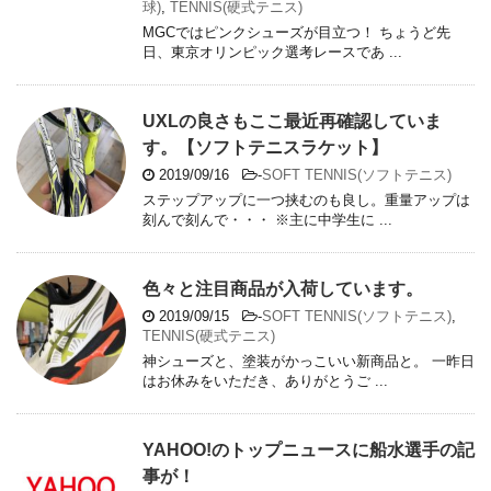
球)
,
TENNIS(硬式テニス)
MGCではピンクシューズが目立つ！ ちょうど先
日、東京オリンピック選考レースであ ...
UXLの良さもここ最近再確認していま
す。【ソフトテニスラケット】
2019/09/16
-
SOFT TENNIS(ソフトテニス)
ステップアップに一つ挟むのも良し。重量アップは
刻んで刻んで・・・ ※主に中学生に ...
色々と注目商品が入荷しています。
2019/09/15
-
SOFT TENNIS(ソフトテニス)
,
TENNIS(硬式テニス)
神シューズと、塗装がかっこいい新商品と。 一昨日
はお休みをいただき、ありがとうご ...
YAHOO!のトップニュースに船水選手の記
事が！