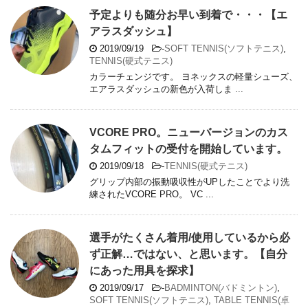
予定よりも随分お早い到着で・・・【エ
アラスダッシュ】
2019/09/19
-
SOFT TENNIS(ソフトテニス)
,
TENNIS(硬式テニス)
カラーチェンジです。 ヨネックスの軽量シューズ、
エアラスダッシュの新色が入荷しま ...
VCORE PRO。ニューバージョンのカス
タムフィットの受付を開始しています。
2019/09/18
-
TENNIS(硬式テニス)
グリップ内部の振動吸収性がUPしたことでより洗
練されたVCORE PRO。 VC ...
選手がたくさん着用/使用しているから必
ず正解…ではない、と思います。【自分
にあった用具を探求】
2019/09/17
-
BADMINTON(バドミントン)
,
SOFT TENNIS(ソフトテニス)
,
TABLE TENNIS(卓