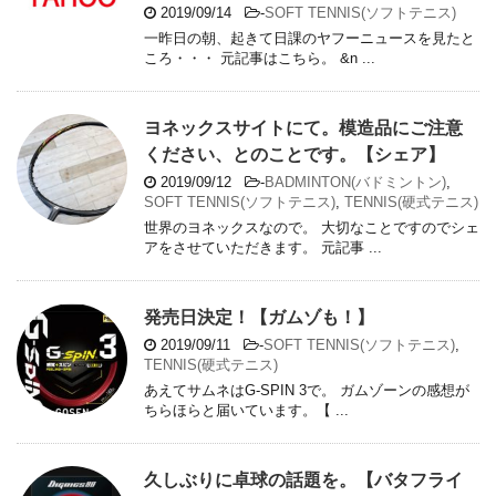
2019/09/14
-
SOFT TENNIS(ソフトテニス)
一昨日の朝、起きて日課のヤフーニュースを見たと
ころ・・・ 元記事はこちら。 &n ...
ヨネックスサイトにて。模造品にご注意
ください、とのことです。【シェア】
2019/09/12
-
BADMINTON(バドミントン)
,
SOFT TENNIS(ソフトテニス)
,
TENNIS(硬式テニス)
世界のヨネックスなので。 大切なことですのでシェ
アをさせていただきます。 元記事 ...
発売日決定！【ガムゾも！】
2019/09/11
-
SOFT TENNIS(ソフトテニス)
,
TENNIS(硬式テニス)
あえてサムネはG-SPIN 3で。 ガムゾーンの感想が
ちらほらと届いています。【 ...
久しぶりに卓球の話題を。【バタフライ