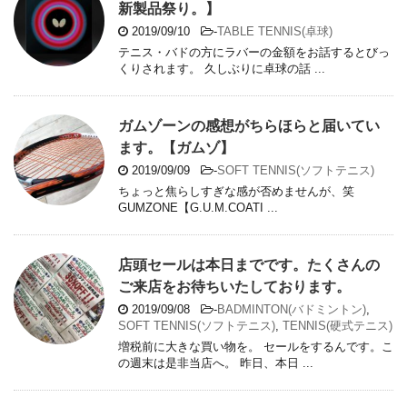
新製品祭り。】
2019/09/10
-
TABLE TENNIS(卓球)
テニス・バドの方にラバーの金額をお話するとびっ
くりされます。 久しぶりに卓球の話 ...
ガムゾーンの感想がちらほらと届いてい
ます。【ガムゾ】
2019/09/09
-
SOFT TENNIS(ソフトテニス)
ちょっと焦らしすぎな感が否めませんが、笑
GUMZONE【G.U.M.COATI ...
店頭セールは本日までです。たくさんの
ご来店をお待ちいたしております。
2019/09/08
-
BADMINTON(バドミントン)
,
SOFT TENNIS(ソフトテニス)
,
TENNIS(硬式テニス)
増税前に大きな買い物を。 セールをするんです。こ
の週末は是非当店へ。 昨日、本日 ...