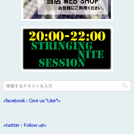
↓facebook：Give us "Like"!↓
↓twitter：Follow us!↓