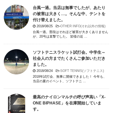
台風一過。当店は無事でしたが、あたり
の被害は大きく…。そんな中、テントを
付け替えました。
2018/08/25
-
OTHER INFO(それ以外の情報)
台風一過。普段はそれほど被害が大きくありません
が、20号は直撃でした。 皆様の近 ...
ソフトテニスラケット試打会。中学生～
社会人の方までたくさんご参加いただき
ました。
2018/08/24
-
SOFT TENNIS(ソフトテニス)
2018年試打会、無事に開催できました！ 今年も、
当店の夏のイベント、ソフトテニ ...
最高のナイロンマルチの呼び声高い「X-
ONE BIPHASE」を在庫開始していま
す。