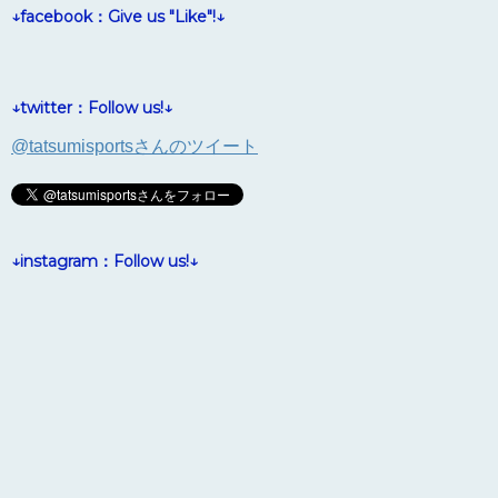
↓facebook：Give us "Like"!↓
↓twitter：Follow us!↓
@tatsumisportsさんのツイート
↓instagram：Follow us!↓