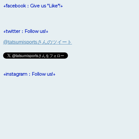
↓facebook：Give us "Like"!↓
↓twitter：Follow us!↓
@tatsumisportsさんのツイート
↓instagram：Follow us!↓