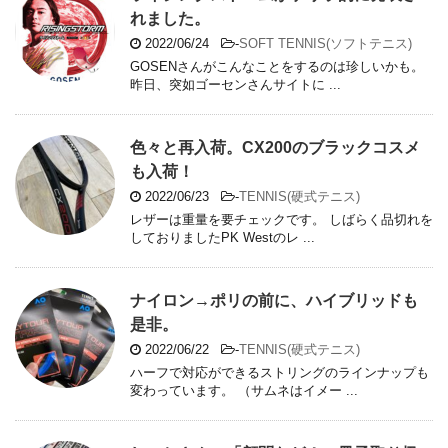
れました。
2022/06/24
-
SOFT TENNIS(ソフトテニス)
GOSENさんがこんなことをするのは珍しいかも。
昨日、突如ゴーセンさんサイトに ...
色々と再入荷。CX200のブラックコスメ
も入荷！
2022/06/23
-
TENNIS(硬式テニス)
レザーは重量を要チェックです。 しばらく品切れを
しておりましたPK Westのレ ...
ナイロン→ポリの前に、ハイブリッドも
是非。
2022/06/22
-
TENNIS(硬式テニス)
ハーフで対応ができるストリングのラインナップも
変わっています。 （サムネはイメー ...