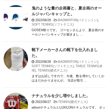
鬼のような量の企画書と、夏企画のオー
ルジャパンキャップと。
2022/06/29
-
BADMINTON(バドミントン)
,
SOFT TENNIS(ソフトテニス)
GOSEN祭りです。 ゴーセンさんより、夏企画のオ
ールジャパンキャップが届きまし ...
靴下メーカーさんの靴下を仕入れまし
た。
2022/06/28
-
BADMINTON(バドミントン)
,
SOFT TENNIS(ソフトテニス)
,
TABLE TENNIS(卓
球)
,
TENNIS(硬式テニス)
まずはお試しですので、今後、数を増やしていくか
はまだわかりませんが。 当店が取引 ...
ナチュラルを少し増やしました。
2022/06/27
-
TENNIS(硬式テニス)
wilsonナチュラルとLUXILONナチュラルです。 タッ