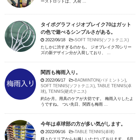
ーストロットは、入荷 ...
タイポグラフィジオブレイク70はガット
の色で遊べるシンプルさがある。
2022/06/18
-
SOFT TENNIS(ソフトテニス)
たしかに渋すぎるのかも。 ジオブレイク70シリー
ズの新デザイン分が入荷しており、 ...
関西も梅雨入り。
2022/06/17
-
BADMINTON(バドミントン)
,
SOFT TENNIS(ソフトテニス)
,
TABLE TENNIS(卓
球)
,
TENNIS(硬式テニス)
約1か月。用具のケアが大切です。 梅雨入りしたよ
うですね。 つい先日、関西も梅雨 ...
今年は卓球部の方が多い気がします。
2022/06/16
-
TABLE TENNIS(卓球)
様々なエリアからお越しいただいております。 6月