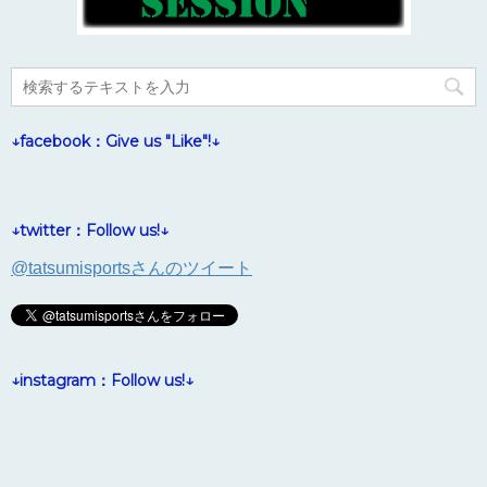
↓facebook：Give us "Like"!↓
↓twitter：Follow us!↓
@tatsumisportsさんのツイート
↓instagram：Follow us!↓