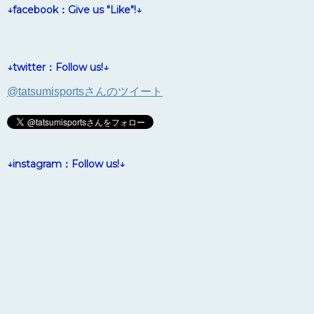
↓facebook：Give us "Like"!↓
↓twitter：Follow us!↓
@tatsumisportsさんのツイート
↓instagram：Follow us!↓