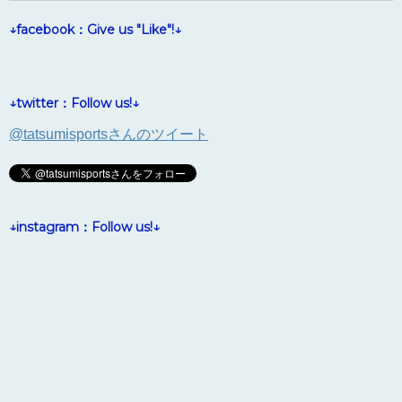
↓facebook：Give us "Like"!↓
↓twitter：Follow us!↓
@tatsumisportsさんのツイート
↓instagram：Follow us!↓