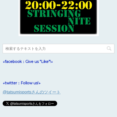
↓facebook：Give us "Like"!↓
↓twitter：Follow us!↓
@tatsumisportsさんのツイート