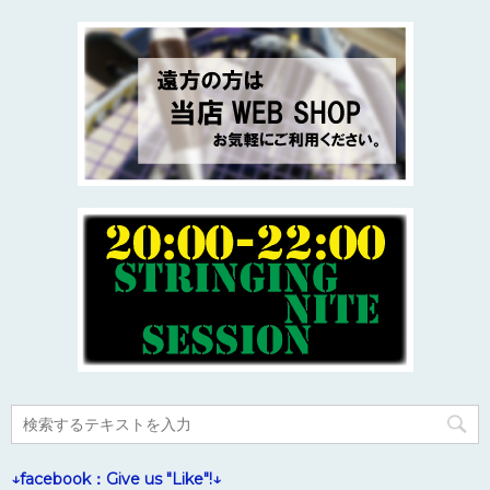
↓facebook：Give us "Like"!↓