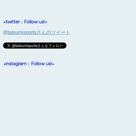
↓twitter：Follow us!↓
@tatsumisportsさんのツイート
↓instagram：Follow us!↓