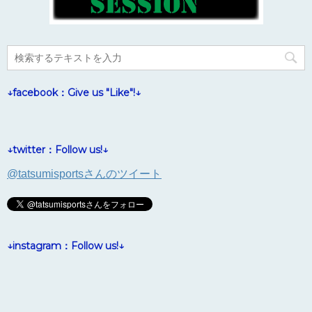
↓facebook：Give us "Like"!↓
↓twitter：Follow us!↓
@tatsumisportsさんのツイート
↓instagram：Follow us!↓