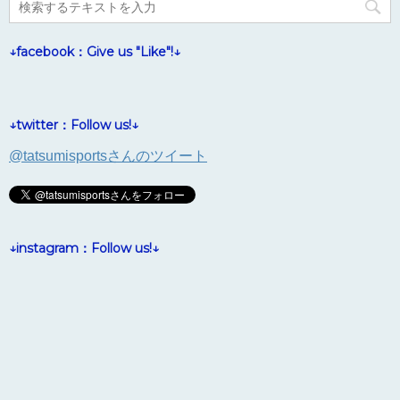
↓facebook：Give us "Like"!↓
↓twitter：Follow us!↓
@tatsumisportsさんのツイート
↓instagram：Follow us!↓