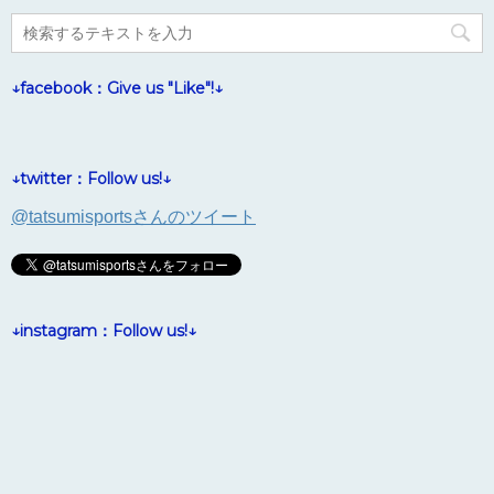
↓facebook：Give us "Like"!↓
↓twitter：Follow us!↓
@tatsumisportsさんのツイート
↓instagram：Follow us!↓