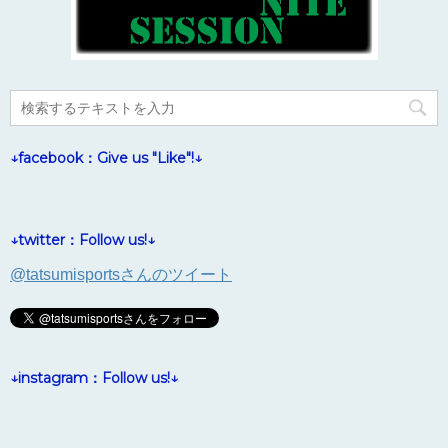
↓facebook：Give us "Like"!↓
↓twitter：Follow us!↓
@tatsumisportsさんのツイート
↓instagram：Follow us!↓