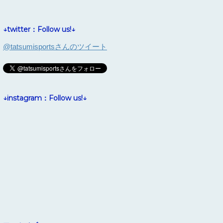
↓twitter：Follow us!↓
@tatsumisportsさんのツイート
↓instagram：Follow us!↓