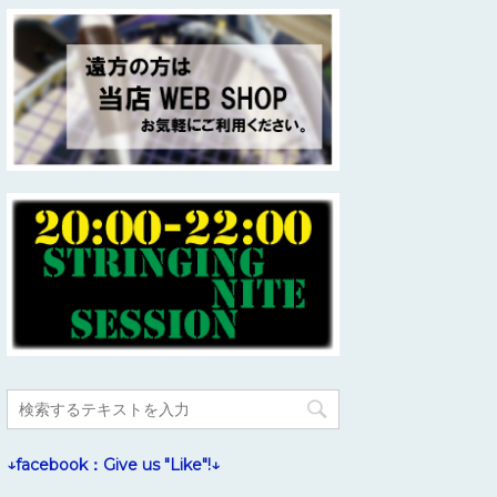
↓facebook：Give us "Like"!↓