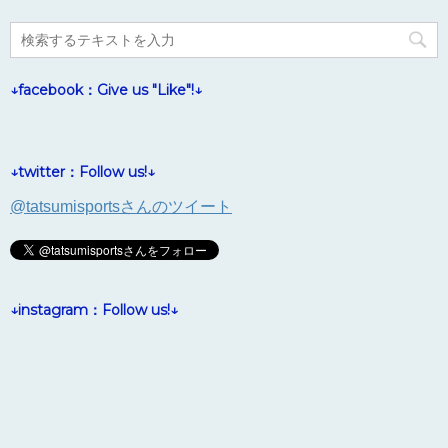
↓facebook：Give us "Like"!↓
↓twitter：Follow us!↓
@tatsumisportsさんのツイート
↓instagram：Follow us!↓