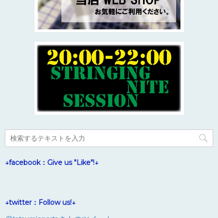
↓facebook：Give us "Like"!↓
↓twitter：Follow us!↓