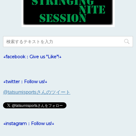
↓facebook：Give us "Like"!↓
↓twitter：Follow us!↓
@tatsumisportsさんのツイート
↓instagram：Follow us!↓