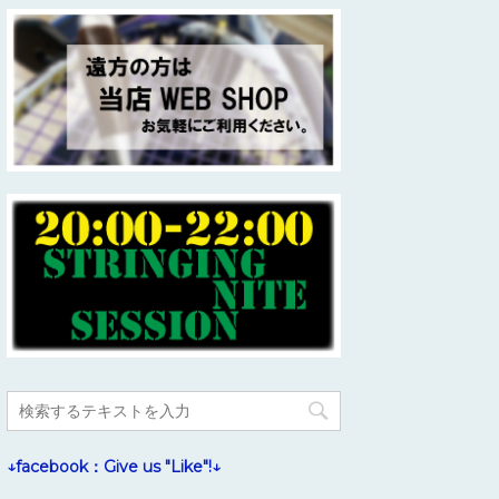
↓facebook：Give us "Like"!↓