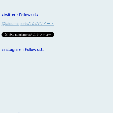
↓twitter：Follow us!↓
@tatsumisportsさんのツイート
↓instagram：Follow us!↓