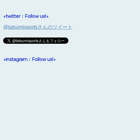
↓twitter：Follow us!↓
@tatsumisportsさんのツイート
↓instagram：Follow us!↓