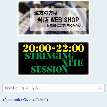
↓facebook：Give us "Like"!↓