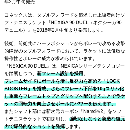
年2月中旬発売
ヨネックスは、ダブルフォワードを追求した上級者向けソ
フトテニスラケット『NEXIGA 90 DUEL（ネクシーガ90
デュエル）』を2018年2月中旬より発売します。
後衛、前衛共にハーフポジションからボレーで攻める攻撃
的陣形のダブルフォワードにおいて、ラケットには俊敏な
操作性とボレーの威力が求められています。
『NEXIGA 90 DUEL』は、NEXIGAシリーズテクノロジー
を踏襲しつつ、
新フレーム設計を採用
。
フレームサイドにボールを潰し反発力を高める「LOCK
BOOSTER」を搭載、さらにフレーム下部を10gスリム化
し重量をフレームトップとグリップへ配分することでラケ
ットの回転力を向上させボールにパワーを伝えます。
またシャフト部には新次元カーボン「Namd※2」をソフ
トテニスラケットで初採用し、
強靭なしなりと急激な復元
力で爆発的なショットを発揮
します。