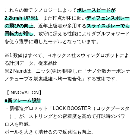
これらの新テクノロジーによって
ボレースピードが
2.2km/h UP※1
、また打点が体に近い
ディフェンスボレー
の飛びの向上
、近年上級者が多用する
スライスボレーでも
回転力が増し
、攻守に冴える性能によりダブルフォワード
を使う選手に適したモデルとなっています。
※1 数値はすべて、ヨネックス社スウィングロボットによ
る計測データ、従来品比
※2 Namdは、ニッタ(株)が開発した「ナノ分散カーボンナ
ノチューブを炭素繊維へ均一複合化」する技術です。
【INNOVATION】
■新フレーム設計
・新構造グロメット「LOCK BOOSTER（ロックブースタ
ー）」が、ストリングとの密着度を高めて打球時のパワー
ロスを軽減。
ボールを大きく潰せるので反発性も向上。