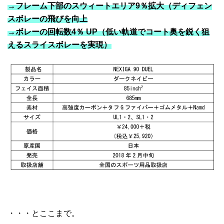
→フレーム下部のスウィートエリア9％拡大（ディフェン
スボレーの飛びを向上
→ボレーの回転数4％ UP（低い軌道でコート奥を鋭く狙
えるスライスボレーを実現）
・・・とここまで。