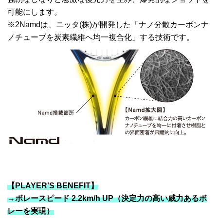
可能にします。
※2Namdは、ニッタ(株)が開発した「ナノ分散カーボンナ
ノチューブを炭素繊維へ均一複合化」する技術です。
【PLAYER'S BENEFIT】
→ボレースピード 2.2km/h UP（決定力の高い威力あるボ
レーを実現）