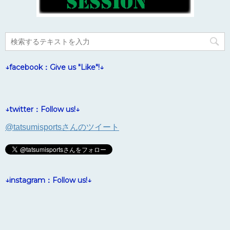
↓facebook：Give us "Like"!↓
↓twitter：Follow us!↓
@tatsumisportsさんのツイート
↓instagram：Follow us!↓