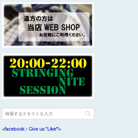
↓facebook：Give us "Like"!↓