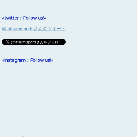
↓twitter：Follow us!↓
@tatsumisportsさんのツイート
↓instagram：Follow us!↓