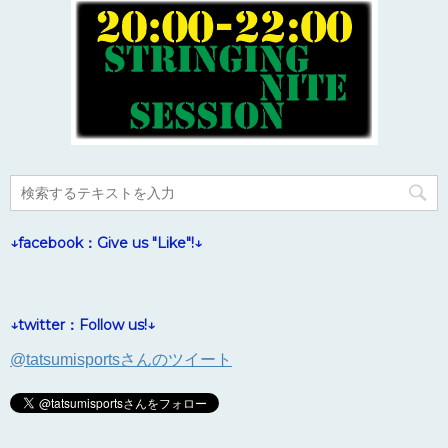
↓facebook：Give us "Like"!↓
↓twitter：Follow us!↓
@tatsumisportsさんのツイート