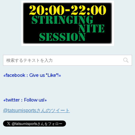
↓facebook：Give us "Like"!↓
↓twitter：Follow us!↓
@tatsumisportsさんのツイート