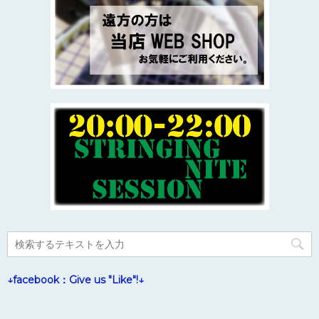
↓facebook：Give us "Like"!↓