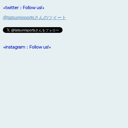
↓twitter：Follow us!↓
@tatsumisportsさんのツイート
↓instagram：Follow us!↓