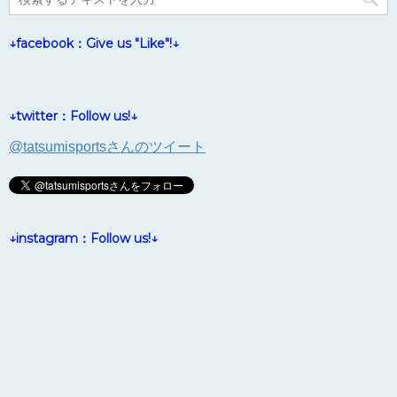
↓facebook：Give us "Like"!↓
↓twitter：Follow us!↓
@tatsumisportsさんのツイート
↓instagram：Follow us!↓