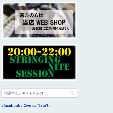
↓facebook：Give us "Like"!↓