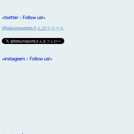
↓twitter：Follow us!↓
@tatsumisportsさんのツイート
↓instagram：Follow us!↓