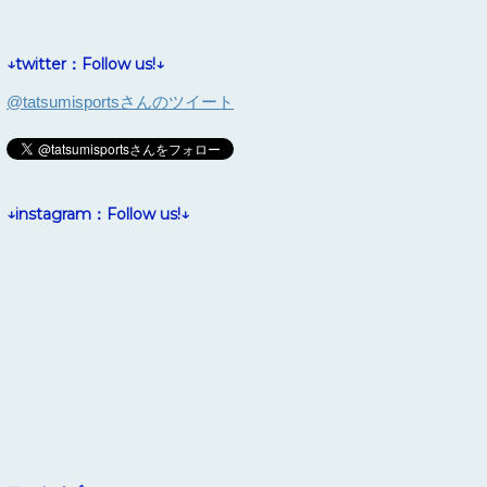
↓twitter：Follow us!↓
@tatsumisportsさんのツイート
↓instagram：Follow us!↓