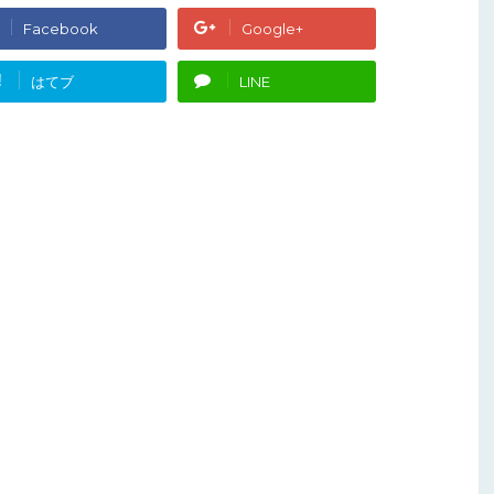
Facebook
Google+
!
はてブ
LINE