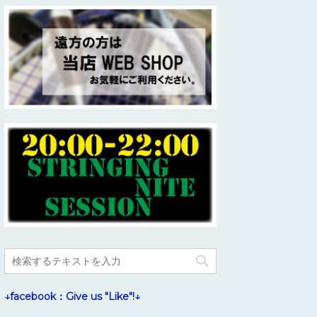
↓facebook：Give us "Like"!↓