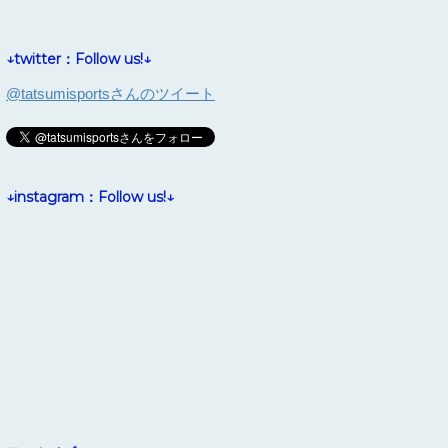
↓twitter：Follow us!↓
@tatsumisportsさんのツイート
↓instagram：Follow us!↓