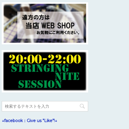
↓facebook：Give us "Like"!↓