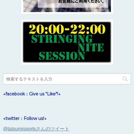
↓facebook：Give us "Like"!↓
↓twitter：Follow us!↓
@tatsumisportsさんのツイート