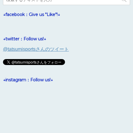
↓facebook：Give us "Like"!↓
↓twitter：Follow us!↓
@tatsumisportsさんのツイート
↓instagram：Follow us!↓