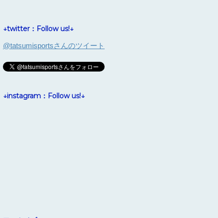
↓twitter：Follow us!↓
@tatsumisportsさんのツイート
↓instagram：Follow us!↓