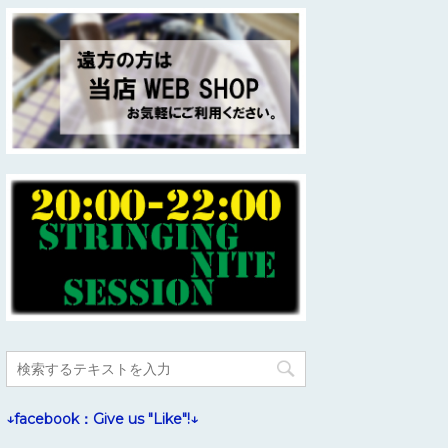
↓facebook：Give us "Like"!↓