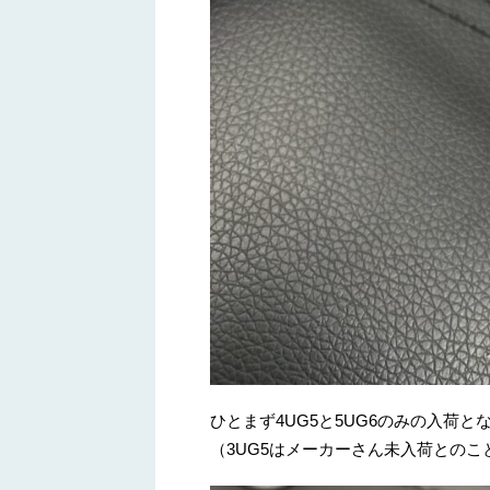
ひとまず4UG5と5UG6のみの入荷と
（3UG5はメーカーさん未入荷との