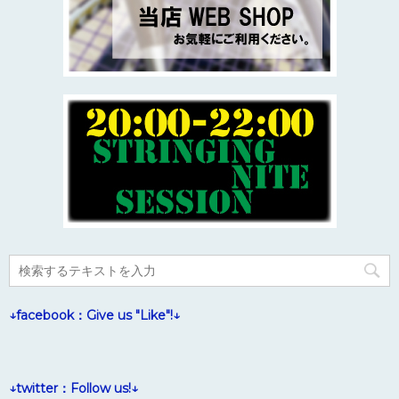
↓facebook：Give us "Like"!↓
↓twitter：Follow us!↓