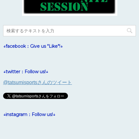
↓facebook：Give us "Like"!↓
↓twitter：Follow us!↓
@tatsumisportsさんのツイート
↓instagram：Follow us!↓