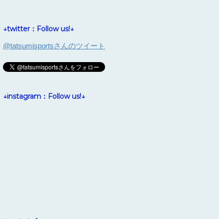
↓twitter：Follow us!↓
@tatsumisportsさんのツイート
↓instagram：Follow us!↓