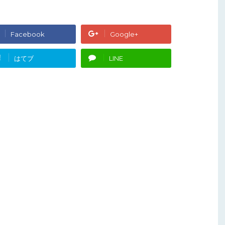
Facebook
Google+
!
はてブ
LINE