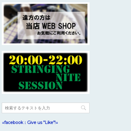
↓facebook：Give us "Like"!↓