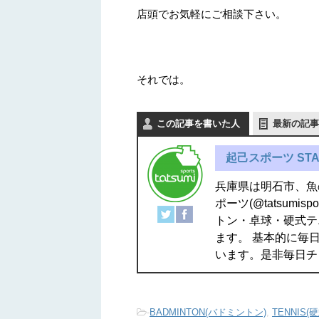
店頭でお気軽にご相談下さい。
それでは。
この記事を書いた人
最新の記事
起己スポーツ STA
兵庫県は明石市、魚
ポーツ(@tatsum
トン・卓球・硬式テ
ます。 基本的に毎日
います。是非毎日チ
-
BADMINTON(バドミントン)
,
TENNIS(