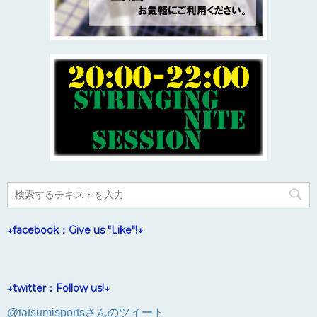
↓facebook：Give us "Like"!↓
↓twitter：Follow us!↓
@tatsumisportsさんのツイート