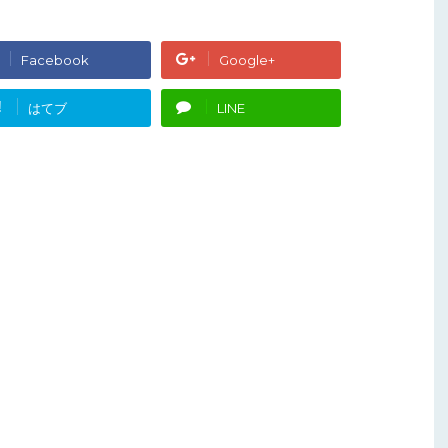
Facebook
Google+
!
はてブ
LINE