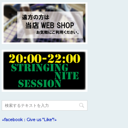
↓facebook：Give us "Like"!↓