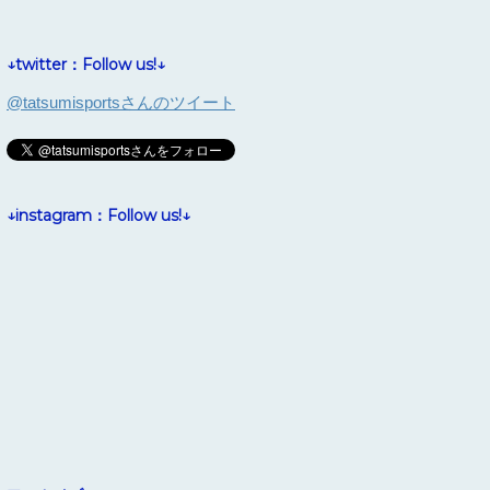
↓twitter：Follow us!↓
@tatsumisportsさんのツイート
↓instagram：Follow us!↓