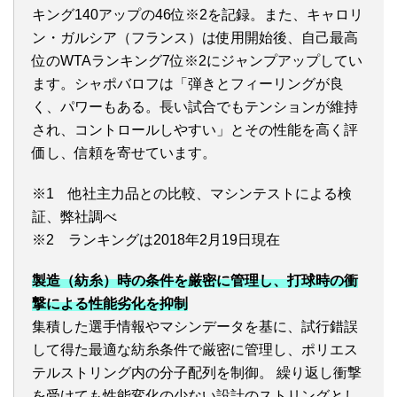
キング140アップの46位※2を記録。また、キャロリ
ン・ガルシア（フランス）は使用開始後、自己最高
位のWTAランキング7位※2にジャンプアップしてい
ます。シャポバロフは「弾きとフィーリングが良
く、パワーもある。長い試合でもテンションが維持
され、コントロールしやすい」とその性能を高く評
価し、信頼を寄せています。
※1 他社主力品との比較、マシンテストによる検
証、弊社調べ
※2 ランキングは2018年2月19日現在
製造（紡糸）時の条件を厳密に管理し、打球時の衝
撃による性能劣化を抑制
集積した選手情報やマシンデータを基に、試行錯誤
して得た最適な紡糸条件で厳密に管理し、ポリエス
テルストリング内の分子配列を制御。 繰り返し衝撃
を受けても性能変化の少ない設計のストリングとし