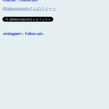
↓twitter：Follow us!↓
@tatsumisportsさんのツイート
↓instagram：Follow us!↓