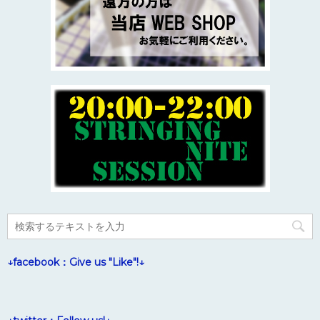
↓facebook：Give us "Like"!↓