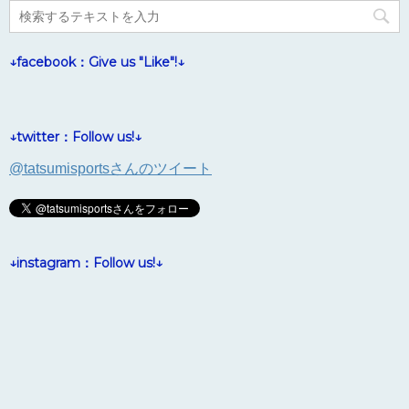
↓facebook：Give us "Like"!↓
↓twitter：Follow us!↓
@tatsumisportsさんのツイート
↓instagram：Follow us!↓