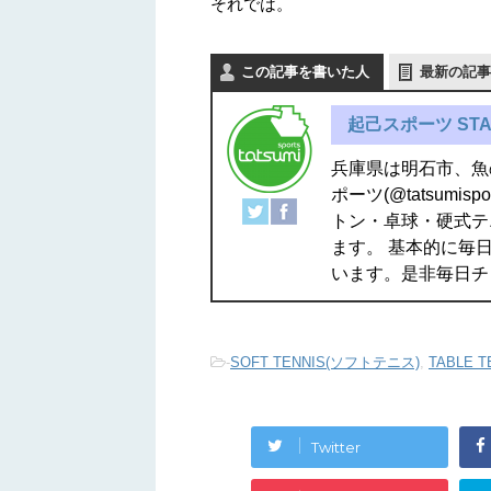
それでは。
この記事を書いた人
最新の記事
起己スポーツ STA
兵庫県は明石市、魚
ポーツ(@tatsum
トン・卓球・硬式テ
ます。 基本的に毎日
います。是非毎日チ
-
SOFT TENNIS(ソフトテニス)
,
TABLE T
Twitter