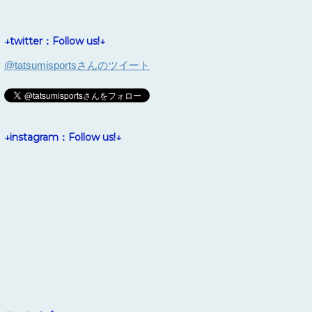
↓twitter：Follow us!↓
@tatsumisportsさんのツイート
↓instagram：Follow us!↓