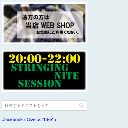
↓facebook：Give us "Like"!↓