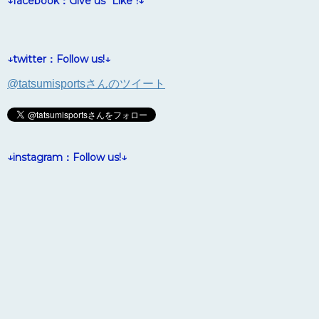
↓facebook：Give us "Like"!↓
↓twitter：Follow us!↓
@tatsumisportsさんのツイート
↓instagram：Follow us!↓