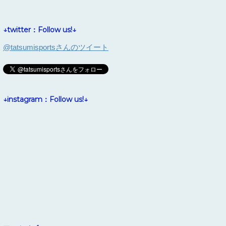
↓twitter：Follow us!↓
@tatsumisportsさんのツイート
↓instagram：Follow us!↓