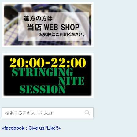
↓facebook：Give us "Like"!↓