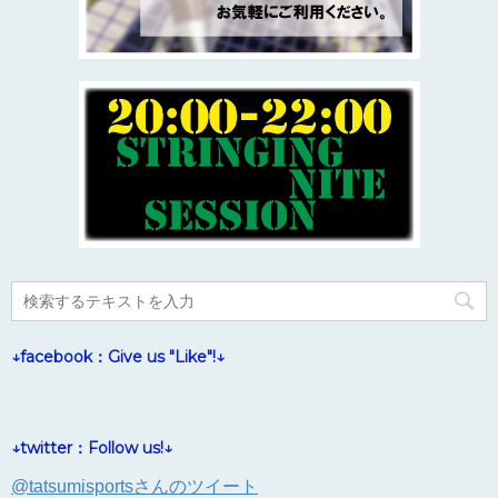
↓facebook：Give us "Like"!↓
↓twitter：Follow us!↓
@tatsumisportsさんのツイート