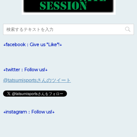
↓facebook：Give us "Like"!↓
↓twitter：Follow us!↓
@tatsumisportsさんのツイート
↓instagram：Follow us!↓