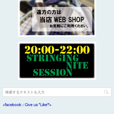
↓facebook：Give us "Like"!↓