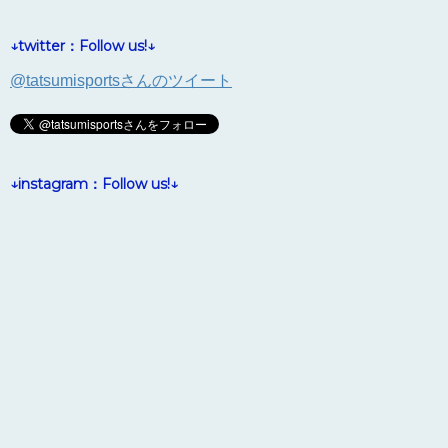
↓twitter：Follow us!↓
@tatsumisportsさんのツイート
↓instagram：Follow us!↓