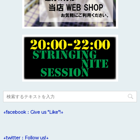
↓facebook：Give us "Like"!↓
↓twitter：Follow us!↓