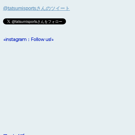
@tatsumisportsさんのツイート
↓instagram：Follow us!↓