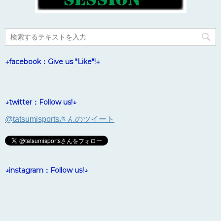
↓facebook：Give us "Like"!↓
↓twitter：Follow us!↓
@tatsumisportsさんのツイート
↓instagram：Follow us!↓