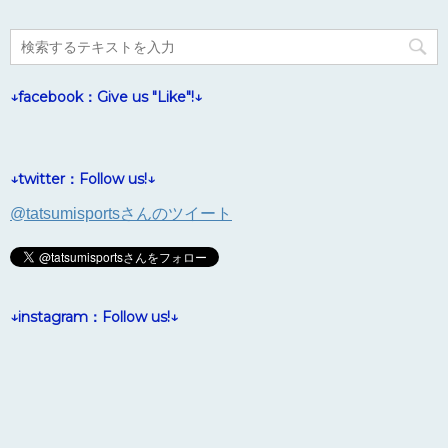
↓facebook：Give us "Like"!↓
↓twitter：Follow us!↓
@tatsumisportsさんのツイート
↓instagram：Follow us!↓