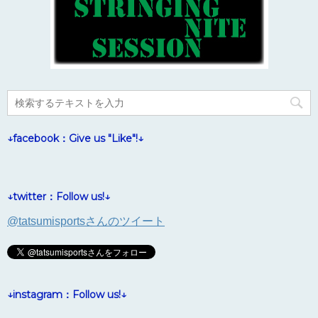
↓facebook：Give us "Like"!↓
↓twitter：Follow us!↓
@tatsumisportsさんのツイート
↓instagram：Follow us!↓