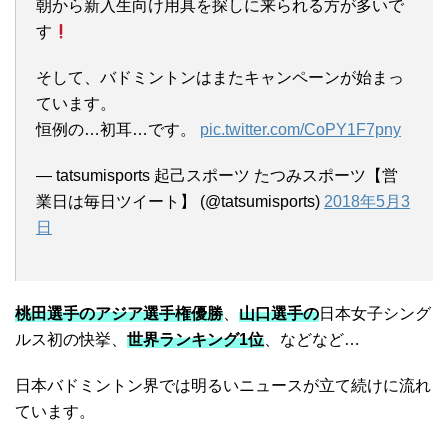
朝から新入生向け用具を探しに来られる方が多いで
す
そして、バドミントンはまたキャンペーンが始まっ
ています。
恒例の…初耳…です。
pic.twitter.com/CoPY1F7pny
— tatsumisports 起己スポーツ たつみスポーツ【営
業日は毎日ツイート】 (@tatsumisports)
2018年5月3
日
桃田選手のアジア選手権優勝
、
山口選手の
日本女子シング
ルス初の快挙、
世界ランキング1位
、などなど…
日本バドミントン界では明るいニュースが立て続けに流れ
ています。