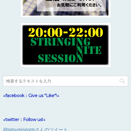
↓facebook：Give us "Like"!↓
↓twitter：Follow us!↓
@tatsumisportsさんのツイート